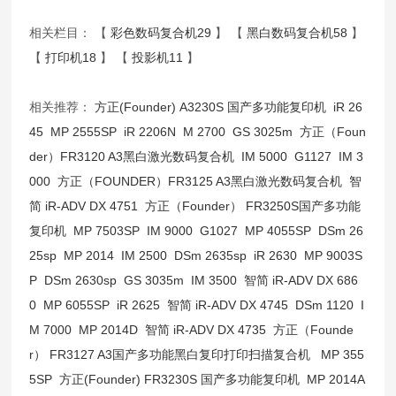
相关栏目： 【
彩色数码复合机29
】 【
黑白数码复合机58
】
【
打印机18
】 【
投影机11
】
相关推荐：
方正(Founder) A3230S 国产多功能复印机
iR 26
45
MP 2555SP
iR 2206N
M 2700
GS 3025m
方正（Foun
der）FR3120 A3黑白激光数码复合机
IM 5000
G1127
IM 3
000
方正（FOUNDER）FR3125 A3黑白激光数码复合机
智
简 iR-ADV DX 4751
方正（Founder） FR3250S国产多功能
复印机
MP 7503SP
IM 9000
G1027
MP 4055SP
DSm 26
25sp
MP 2014
IM 2500
DSm 2635sp
iR 2630
MP 9003S
P
DSm 2630sp
GS 3035m
IM 3500
智简 iR-ADV DX 686
0
MP 6055SP
iR 2625
智简 iR-ADV DX 4745
DSm 1120
I
M 7000
MP 2014D
智简 iR-ADV DX 4735
方正（Founde
r） FR3127 A3国产多功能黑白复印打印扫描复合机
MP 355
5SP
方正(Founder) FR3230S 国产多功能复印机
MP 2014A