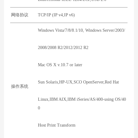
网络协议
TCP/IP (IP v4,IP v6)
Windows Vista/7/8/8.1/10, Windows Server/2003/
2008/2008 R2/2012/2012 R2
Mac OS X v.10.7 or later
Sun Solaris,HP-UX,SCO OpenServer,Red Hat
操作系统
Linux,IBM AIX,IBM iSeries/AS/400-using OS/40
0
Host Print Transform